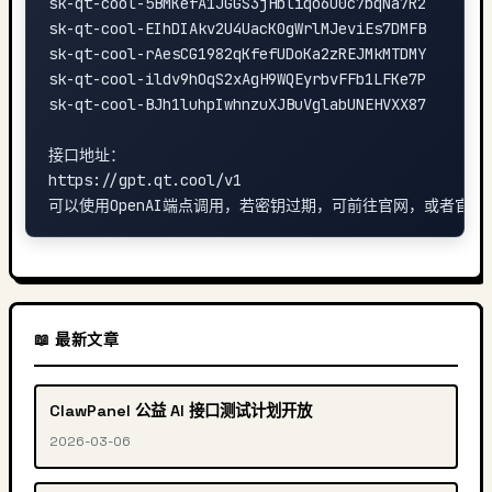
sk-qt-cool-5BMKefA1JGGS3jHbliqo6u0c7bqNa7R2

sk-qt-cool-EIhDIAkv2U4UacK0gWrlMJeviEs7DMFB

sk-qt-cool-rAesCG1982qKfefUDoKa2zREJMkMTDMY

sk-qt-cool-ildv9hOqS2xAgH9WQEyrbvFFb1LFKe7P

sk-qt-cool-BJh1luhpIwhnzuXJBuVglabUNEHVXX87

接口地址：

https://gpt.qt.cool/v1

📖 最新文章
ClawPanel 公益 AI 接口测试计划开放
2026-03-06