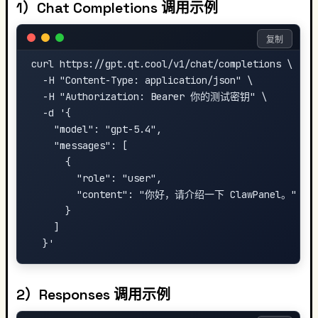
1）Chat Completions 调用示例
复制
curl https://gpt.qt.cool/v1/chat/completions \

  -H "Content-Type: application/json" \

  -H "Authorization: Bearer 你的测试密钥" \

  -d '{

    "model": "gpt-5.4",

    "messages": [

      {

        "role": "user",

        "content": "你好，请介绍一下 ClawPanel。"

      }

    ]

2）Responses 调用示例