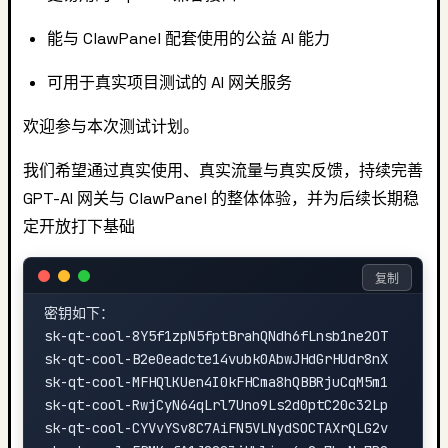
能与 ClawPanel 配套使用的公益 AI 能力
可用于真实项目测试的 AI 网关服务
欢迎参与本次测试计划。
我们希望通过真实使用、真实流量与真实反馈，持续完善
GPT-AI 网关与 ClawPanel 的整体体验，并为后续长期稳
定开放打下基础
复制
密钥如下：

sk-qt-cool-8Y5f1zpN5fptBrahQNdh6fLnsb1ne2OT

sk-qt-cool-B2e0eadcte14vubk0AbwJHdGrHUdr8nX

sk-qt-cool-MFHQlKUen4I0kFHCma8hQBBRjuCqM5m1

sk-qt-cool-RwjCyN64qLrl7Uno9Ls2d0ptC20c32Lp

sk-qt-cool-CYVvYSv8C7AiFN5VLNydSOCTAXrQLG2v
