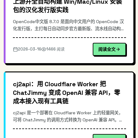
上游并全自动构建 Win/Mac/Linux 安装
包的汉化发行版实践
OpenCode中文版 8.7.0 是面向中文用户的 OpenCode 汉
化发行版，主打每日自动同步官方最新版、流水线自动构建
并发布 Windows/Mac/Linux 三端安装包。本文从真实使
用痛点切入，讲清上游同步、CI/CD 构建、跨平台打包与发
2026-03-16
1466 阅读
阅读全文
布的核心思路，并给出安装与使用示例，帮助你快速评估它
在团队落地与个人使用中的价值。
cj2api：用 Cloudflare Worker 把
ChatJimmy 变成 OpenAI 兼容 API，零
成本接入现有工具链
cj2api 是一个部署在 Cloudflare Worker 上的轻量网关，
可将 ChatJimmy 的调用方式转换为 OpenAI 兼容 API。它
支持流式输出、零成本部署，并自带测试页，方便快速验
证。通过统一的 /v1/chat/completions 接口，开发者可以