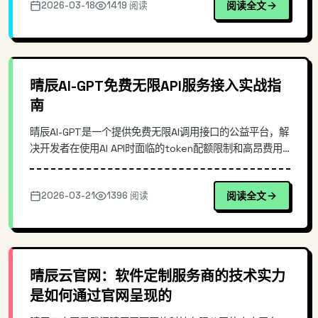
2026-03-18
1419 阅读
阅读全文
让现有的 OpenAI SDK、代理层与应用无缝切换到
ChatJimmy。
晴辰AI-GPT免费无限API服务接入实战指
南
晴辰AI-GPT是一个提供免费无限AI调用接口的公益平台，解
决开发者在使用AI API时面临的token配额限制和高昂费用
问题。本文深入介绍其接入方式、技术特点，并通过实际代
码演示展示如何快速集成到项目中，适合需要低成本AI能力
2026-03-21
1396 阅读
阅读全文
的开发者参考。
晴辰云官网：软件定制服务商的技术实力
是如何通过官网呈现的