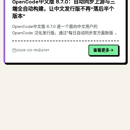
OpenCode中文版 8.7.0：自动同步上游与三
端全自动构建，让中文发行版不再“落后半个
版本”
OpenCode中文版 8.7.0 是一个面向中文用户的
OpenCode 汉化发行版，通过“每日自动同步官方最新版 +
全自动构建 Win/Mac/Linux 安装包”的流水线，解决常见的
汉化版更新滞后、手动打包繁琐与版本不一致问题。本文从
查看更多
2026-03-15
2141
同步机制、构建架构与发布策略切入，说明其与手工汉化/
镜像站...