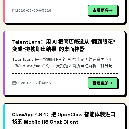
查看更多
2026-03-06
5828
TalentLens：用 AI 把简历筛选从“翻到眼花”
变成“拖拽即出结果”的桌面神器
TalentLens 是一款面向 HR 的 AI 智能简历筛选桌面应用
（Windows/macOS），支持拖入简历自动解析、打分与排
序，并根据岗位需求输出推荐建议。本文介绍其典型使用场
景、核心优势、落地流程与最佳实践，帮助招聘团队提升筛
查看更多
2026-03-07
4555
选效率与一致性。
ClawApp 1.8.1：把 OpenClaw 智能体装进口
袋的 Mobile H5 Chat Client