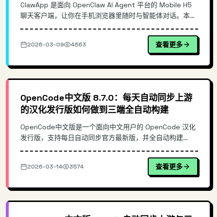
ClawApp 是面向 OpenClaw AI Agent 平台的 Mobile H5
聊天客户端，让你在手机浏览器里随时与智能体对话。本文
从移动端接入痛点出发，梳理其 H5 架构与消息链路设计，
说明它相对通用聊天壳与“直接用 Web 控制台”的差异，并
查看更多
2026-03-09
4663
给出最小化的部署/使用命令示例，帮助你快速把 ...
OpenCode中文版 8.7.0：每天自动同步上游
的汉化发行版如何做到三端全自动构建
OpenCode中文版是一个面向中文用户的 OpenCode 汉化
发行版，支持每日自动同步官方最新版，并全自动构建
Windows/macOS/Linux 三端安装包。本文从真实使用痛点
出发，拆解其自动同步与构建流水线思路、发行版与上游的
查看更多
2026-03-14
3574
差异、以及在团队落地时的安装与更新方式，帮助你快速选
择与部署 ...