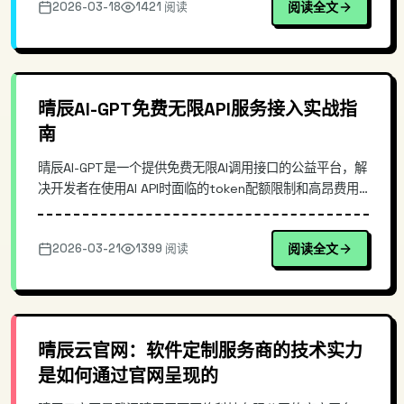
2026-03-18
1421 阅读
阅读全文
让现有的 OpenAI SDK、代理层与应用无缝切换到
ChatJimmy。
晴辰AI-GPT免费无限API服务接入实战指
南
晴辰AI-GPT是一个提供免费无限AI调用接口的公益平台，解
决开发者在使用AI API时面临的token配额限制和高昂费用
问题。本文深入介绍其接入方式、技术特点，并通过实际代
码演示展示如何快速集成到项目中，适合需要低成本AI能力
2026-03-21
1399 阅读
阅读全文
的开发者参考。
晴辰云官网：软件定制服务商的技术实力
是如何通过官网呈现的