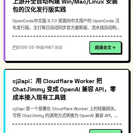
上游并全自动构建 Win/Mac/Linux 安装
包的汉化发行版实践
OpenCode中文版 8.7.0 是面向中文用户的 OpenCode 汉
化发行版，主打每日自动同步官方最新版、流水线自动构建
并发布 Windows/Mac/Linux 三端安装包。本文从真实使
用痛点切入，讲清上游同步、CI/CD 构建、跨平台打包与发
2026-03-16
1467 阅读
阅读全文
布的核心思路，并给出安装与使用示例，帮助你快速评估它
在团队落地与个人使用中的价值。
cj2api：用 Cloudflare Worker 把
ChatJimmy 变成 OpenAI 兼容 API，零
成本接入现有工具链
cj2api 是一个部署在 Cloudflare Worker 上的轻量网关，
可将 ChatJimmy 的调用方式转换为 OpenAI 兼容 API。它
支持流式输出、零成本部署，并自带测试页，方便快速验
证。通过统一的 /v1/chat/completions 接口，开发者可以