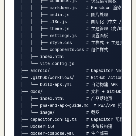
│   │   ├── commands.js    # 快捷指令面板

│   │   ├── markdown.js    # Markdown 渲染 + 代
│   │   ├── media.js       # 图片处理

│   │   ├── i18n.js        # 国际化（中文 / Engli
│   │   ├── theme.js       # 主题管理（亮/暗/自动）
│   │   ├── settings.js    # 设置面板

│   │   ├── style.css      # 主样式 + 主题变量

│   │   └── components.css # 组件样式

│   ├── index.html

│   └── vite.config.js

├── android/               # Capacitor Android 
├── .github/workflows/     # GitHub Actions

│   └── build-apk.yml      # 自动构建 APK

├── docs/                  # 文档 + GitHub Pages

│   ├── index.html         # 产品落地页

│   ├── pwa-and-apk-guide.md  # PWA/APK 打包指南

│   └── image/             # 截图

├── capacitor.config.ts    # Capacitor 配置

├── Dockerfile             # 多阶段构建

├── docker-compose.yml     # 生产部署
