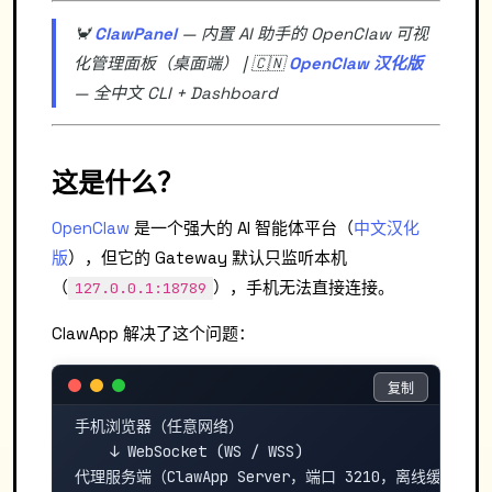
🦀
ClawPanel
— 内置 AI 助手的 OpenClaw 可视
化管理面板（桌面端） | 🇨🇳
OpenClaw 汉化版
— 全中文 CLI + Dashboard
这是什么？
OpenClaw
是一个强大的 AI 智能体平台（
中文汉化
版
），但它的 Gateway 默认只监听本机
（
），手机无法直接连接。
127.0.0.1:18789
ClawApp 解决了这个问题：
复制
复制
手机浏览器（任意网络）

    ↓ WebSocket (WS / WSS)

代理服务端（ClawApp Server，端口 3210，离线缓存）
