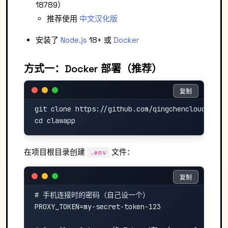
18789）
推荐使用
中文汉化版
安装了
Node.js
18+ 或
Docker
方式一：Docker 部署（推荐）
复制
复制
git clone https://github.com/qingchencloud/clawa
在项目根目录创建
文件：
.env
复制
复制
# 手机连接时的密码（自己设一个）

PROXY_TOKEN=my-secret-token-123
