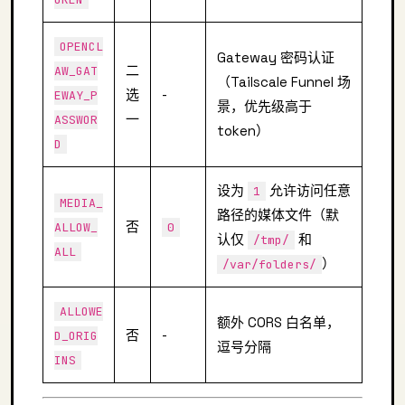
OPENCL
Gateway 密码认证
二
AW_GAT
（Tailscale Funnel 场
选
-
EWAY_P
景，优先级高于
一
ASSWOR
token）
D
设为
允许访问任意
1
MEDIA_
路径的媒体文件（默
否
ALLOW_
0
认仅
和
/tmp/
ALL
）
/var/folders/
ALLOWE
额外 CORS 白名单，
否
-
D_ORIG
逗号分隔
INS