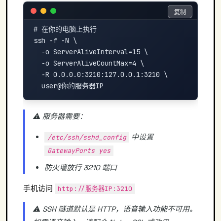
复制
复制
# 在你的电脑上执行

ssh -f -N \

  -o ServerAliveInterval=15 \

  -o ServerAliveCountMax=4 \

  -R 0.0.0.0:3210:127.0.0.1:3210 \

⚠️ 服务器需要：
中设置
/etc/ssh/sshd_config
GatewayPorts yes
防火墙放行 3210 端口
手机访问
http://服务器IP:3210
⚠️ SSH 隧道默认是 HTTP，语音输入功能不可用。