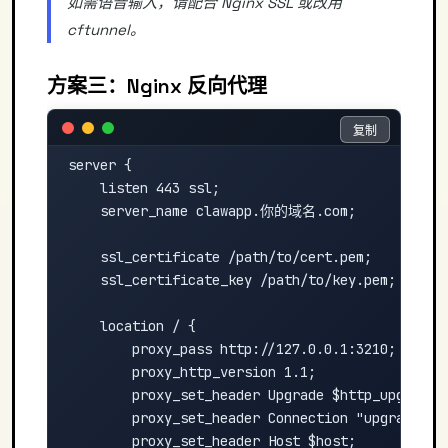
如需语音输入，请配合 Nginx SSL 或改用
cftunnel。
方案三：Nginx 反向代理
复制
复制
server {

    listen 443 ssl;

    server_name clawapp.你的域名.com;

    ssl_certificate /path/to/cert.pem;

    ssl_certificate_key /path/to/key.pem;

    location / {

        proxy_pass http://127.0.0.1:3210;

        proxy_http_version 1.1;

        proxy_set_header Upgrade $http_upgrade;

        proxy_set_header Connection "upgrade";

        proxy_set_header Host $host;
