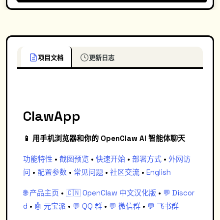
项目文档
更新日志
ClawApp
📱 用手机浏览器和你的 OpenClaw AI 智能体聊天
功能特性
•
截图预览
•
快速开始
•
部署方式
•
外网访
问
•
配置参数
•
常见问题
•
社区交流
•
English
🌐 产品主页
•
🇨🇳 OpenClaw 中文汉化版
•
💬 Discor
d
•
🤖 元宝派
•
💬 QQ 群
•
💬 微信群
•
💬 飞书群