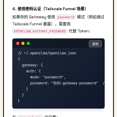
4. 使用密码认证（Tailscale Funnel 场景）
如果你的 Gateway 使用
模式（例如通过
password
Tailscale Funnel 暴露），需要用
代替 Token：
OPENCLAW_GATEWAY_PASSWORD
复制
复制
// ~/.openclaw/openclaw.json

{

  gateway: {

    auth: {

      mode: "password",

      password: "你的-gateway-password"  // ←
    }

  }
