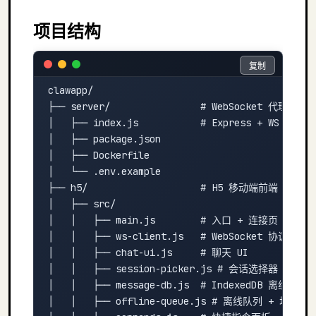
项目结构
复制
复制
clawapp/

├── server/                # WebSocket 代理服务端
│   ├── index.js           # Express + WS 代理 
│   ├── package.json

│   ├── Dockerfile

│   └── .env.example

├── h5/                    # H5 移动端前端

│   ├── src/

│   │   ├── main.js        # 入口 + 连接页

│   │   ├── ws-client.js   # WebSocket 协议层

│   │   ├── chat-ui.js     # 聊天 UI

│   │   ├── session-picker.js # 会话选择器（切换
│   │   ├── message-db.js  # IndexedDB 离线消息存
│   │   ├── offline-queue.js # 离线队列 + 增量同步