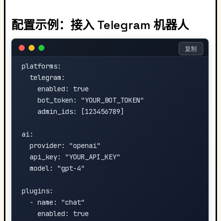
配置示例：接入 Telegram 机器人
复制
platforms:

  telegram:

    enabled: true

    bot_token: "YOUR_BOT_TOKEN"

    admin_ids: [123456789]

ai:

  provider: "openai"

  api_key: "YOUR_API_KEY"

  model: "gpt-4"

plugins:

  - name: "chat"

    enabled: true
