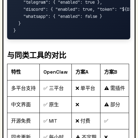
    "telegram": { "enabled": true },

    "discord": { "enabled": true, "token": "${DISCO
    "whatsapp": { "enabled": false }

  }

与同类工具的对比
特性
OpenClaw
方案A
方案B
多平台支持
✅ 三平台
❌ 单平台
⚠️ 需插件
中文界面
✅ 原生
❌
⚠️ 部分
开源免费
✅ MIT
❌ 付费
✅
同步更新
✅ 每小时
⚠️ 不定期
❌