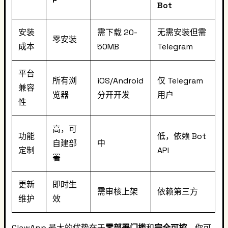
Bot
安装
需下载 20-
无需安装但需
零安装
成本
50MB
Telegram
平台
所有浏
iOS/Android
仅 Telegram
兼容
览器
分开开发
用户
性
高，可
功能
低，依赖 Bot
自建部
中
定制
API
署
更新
即时生
需审核上架
依赖第三方
维护
效
ClawApp 最大的优势在于
零部署门槛
和
完全可控
。你可