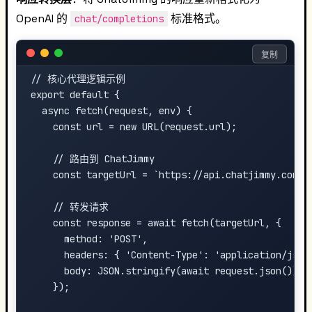
OpenAI 的
标准格式。
chat/completions
复制
// 核心代理逻辑示例

export default {

  async fetch(request, env) {

    const url = new URL(request.url);

    // 路由到 ChatJimmy

    const targetUrl = `https://api.chatjimmy.com/v1
    // 转发请求

    const response = await fetch(targetUrl, {

      method: 'POST',

      headers: { 'Content-Type': 'application/json'
      body: JSON.stringify(await request.json())

    });
