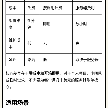
成本
免费
按调用计费
服务器费用
部署难
5 分
即用
数小时
度
钟
维护成
低
无
高
本
延迟
略高
低
取决于服务器
核心差异在于
零成本
和
开箱即用
。对于个人项目、小团队
或临时需求，不需要为每个月几十美元的服务器账单操
心。
适用场景