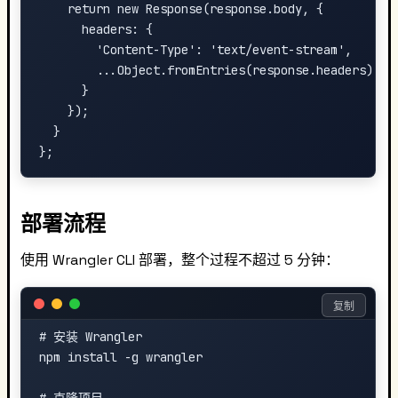
    return new Response(response.body, {

      headers: {

        'Content-Type': 'text/event-stream',

        ...Object.fromEntries(response.headers)

      }

    });

  }

部署流程
使用 Wrangler CLI 部署，整个过程不超过 5 分钟：
复制
# 安装 Wrangler

npm install -g wrangler
