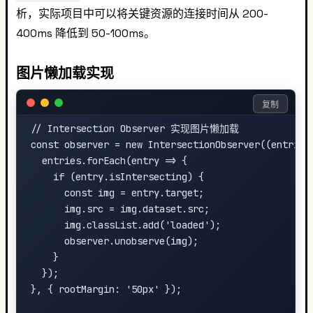
析，实际项目中可以将关键资源的连接时间从 200-
400ms 降低到 50-100ms。
图片懒加载实现
复制
// Intersection Observer 实现图片懒加载

const observer = new IntersectionObserver((entries)
  entries.forEach(entry => {

    if (entry.isIntersecting) {

      const img = entry.target;

      img.src = img.dataset.src;

      img.classList.add('loaded');

      observer.unobserve(img);

    }

  });

}, { rootMargin: '50px' });
