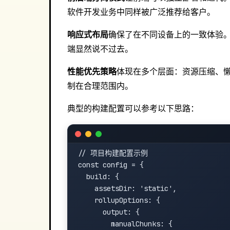
软件开发业务中同样被广泛推荐给客户。
响应式布局
确保了在不同设备上的一致体验
端显然说不过去。
性能优先策略
体现在多个层面：资源压缩、懒
制在合理范围内。
典型的构建配置可以参考以下思路：
// 项目构建配置示例

const config = {

  build: {

    assetsDir: 'static',

    rollupOptions: {

      output: {

        manualChunks: {
