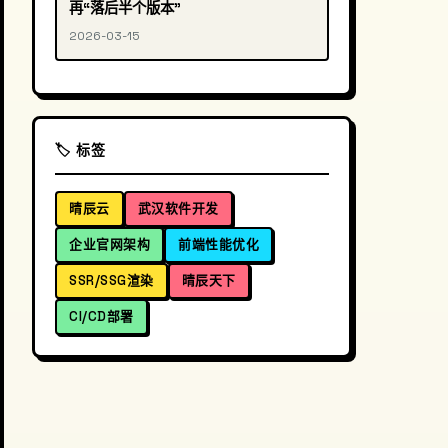
再“落后半个版本”
2026-03-15
🏷️ 标签
晴辰云
武汉软件开发
企业官网架构
前端性能优化
SSR/SSG渲染
晴辰天下
CI/CD部署