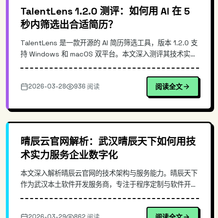
TalentLens 1.2.0 测评：如何用 AI 在 5
秒内筛选出合适简历？
TalentLens 是一款开源的 AI 简历筛选工具，版本 1.2.0 支
持 Windows 和 macOS 双平台。本文深入测评其技术实现
原理、核心功能与使用方法。通过拖拽简历文件，AI 自动分
析候选人简历、按照岗位需求打分排序，并给出专业推荐建
2026-03-28
936 阅读
阅读全文
议。相比传统 ATS 系统，TalentLens 更轻量、更灵活，适
合中小企业 HR 团队使用，大幅提升招聘效率。
晴辰云官网解析：武汉晴辰天下如何用技
术实力服务企业数字化
本文深入解析晴辰云官网的技术架构与服务能力。晴辰天下
作为武汉本土软件开发服务商，专注于程序定制与软件开发
领域，为中小企业提供技术解决方案。文章从企业实际需求
出发，分析其技术实现方案、服务流程及团队能力，为有软
2026-03-29
862 阅读
阅读全文