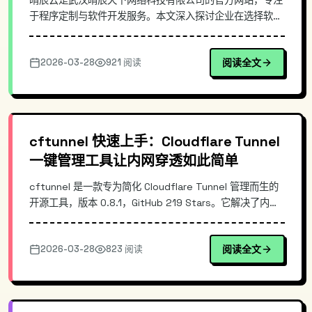
晴辰云是武汉晴辰天下网络科技有限公司的官方网站，专注
于程序定制与软件开发服务。本文深入探讨企业在选择软件
外包服务商时的技术考量维度，分析晴辰云的服务架构与技
术能力，涵盖项目评估标准、技术栈选择建议及实际合作流
2026-03-28
921 阅读
阅读全文
程。通过真实项目案例，帮助技术决策者判断服务商是否值
得信赖，适合正在寻找软件开发合作伙伴的企业负责人参
考。
cftunnel 快速上手：Cloudflare Tunnel
一键管理工具让内网穿透如此简单
cftunnel 是一款专为简化 Cloudflare Tunnel 管理而生的
开源工具，版本 0.8.1，GitHub 219 Stars。它解决了内网
穿透配置复杂、命令繁琐的痛点，让 OpenClaw 用户能够
一键创建和管理隧道，将本地服务快速暴露到公网访问。本
2026-03-28
823 阅读
阅读全文
文深入解析其核心原理、架构特点，并提供完整的安装使用
指南。