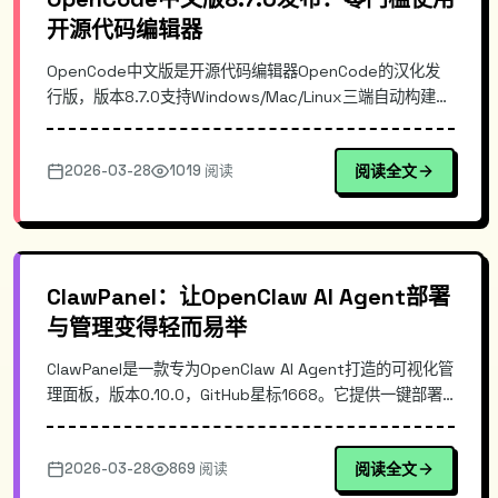
开源代码编辑器
OpenCode中文版是开源代码编辑器OpenCode的汉化发
行版，版本8.7.0支持Windows/Mac/Linux三端自动构建。
每日同步官方最新版本，提供开箱即用的中文界面，解决了
英文界面给中文开发者带来的学习成本问题。本文详细介绍
2026-03-28
1019 阅读
阅读全文
其安装配置、核心特性及与VS Code等工具的差异对比，帮
助开发者快速上手。
ClawPanel：让OpenClaw AI Agent部署
与管理变得轻而易举
ClawPanel是一款专为OpenClaw AI Agent打造的可视化管
理面板，版本0.10.0，GitHub星标1668。它提供一键部署
安装、内置智能助手、状态实时监控等核心功能，大幅简化
AI Agent的运维复杂度。本文深入解析其技术架构、核心原
2026-03-28
869 阅读
阅读全文
理与实际使用方法，帮你快速上手这款高效的AI Agent管理
工具。