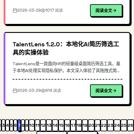
成本部署。开发者无需修改现有代码，即可让 ChatJimmy
2026-03-29
1017 阅读
阅读全文
适配 Cursor、langchain 等 OpenAI 生态工具。
TalentLens 1.2.0：本地化AI简历筛选工
具的实操体验
TalentLens是一款面向HR的轻量级桌面简历筛选工具，基
于本地AI处理实现隐私保护。本文深入体验了其拖拽式简历
分析、智能打分排序、多岗位适配等功能，探讨了其NLP核
心原理与隐私优先的架构设计。对比传统关键词匹配方案，
2026-03-29
914 阅读
阅读全文
TalentLens在降低人力筛选成本方面表现突出，适合中小
型企业HR团队使用。
2
3
4
5
6
7
8
9
10
11
12
13
14
15
16
17
18
19
20
21
22
23
24
25
26