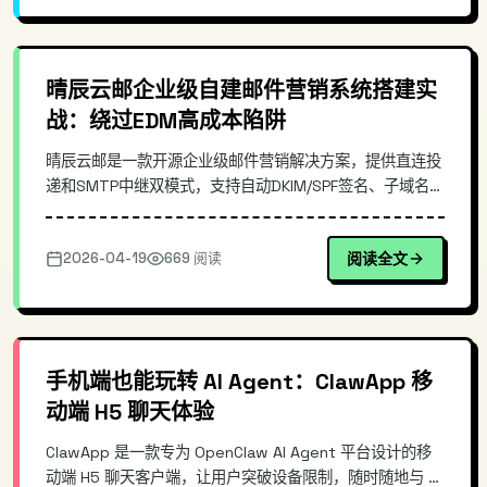
晴辰云邮企业级自建邮件营销系统搭建实
战：绕过EDM高成本陷阱
晴辰云邮是一款开源企业级邮件营销解决方案，提供直连投
递和SMTP中继双模式，支持自动DKIM/SPF签名、子域名隔
离等企业级功能。本文深入解析其架构设计、核心原理，并
通过Docker快速部署演示，教你如何用开源方案替代高昂
2026-04-19
669 阅读
阅读全文
的EDM服务，实现邮件投递的自主可控。适合有邮件营销需
求的技术团队参考。
手机端也能玩转 AI Agent：ClawApp 移
动端 H5 聊天体验
ClawApp 是一款专为 OpenClaw AI Agent 平台设计的移
动端 H5 聊天客户端，让用户突破设备限制，随时随地与 AI