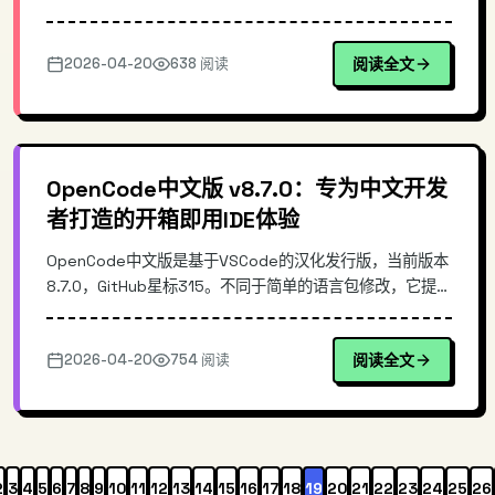
智能体进行对话交互。本文深入解析其技术架构、响应式设
计理念，以及如何在移动端实现流畅的聊天体验，并提供详
2026-04-20
638 阅读
阅读全文
细的部署和使用指南。
OpenCode中文版 v8.7.0：专为中文开发
者打造的开箱即用IDE体验
OpenCode中文版是基于VSCode的汉化发行版，当前版本
8.7.0，GitHub星标315。不同于简单的语言包修改，它提供
了完整的开箱即用体验，每日自动同步官方最新版，支持
Win/Mac/Linux三端自动构建安装包。本文深入解析其技术
2026-04-20
754 阅读
阅读全文
架构、与官方版本的差异，以及实际安装配置方法。
2
3
4
5
6
7
8
9
10
11
12
13
14
15
16
17
18
19
20
21
22
23
24
25
26