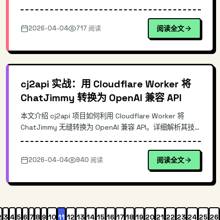
痛点。通过简化配置流程，用户无需手动管理复杂的
tunnel 连接，即可快速将本地服务暴露到互联网。本文深
2026-04-04
717 阅读
阅读全文
入解析 cftunnel 的核心原理、架构设计，以及如何用它实
现零信任网络访问，适合开发者和运维人员参考。
cj2api 实战：用 Cloudflare Worker 将
ChatJimmy 转换为 OpenAI 兼容 API
本文介绍 cj2api 项目如何利用 Cloudflare Worker 将
ChatJimmy 无缝转换为 OpenAI 兼容 API。详细解析其技
术原理、架构特点，演示零成本部署流程和实际调用示例。
对于需要快速集成 ChatJimmy 能力、避免重复造轮子的开
2026-04-04
940 阅读
阅读全文
发者而言，这个开源工具提供了开箱即用的解决方案，支持
流式输出且自带测试页面。
2
3
4
5
6
7
8
9
10
11
12
13
14
15
16
17
18
19
20
21
22
23
24
25
26