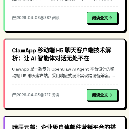
历，生成匹配度评分与排序结果。无需上传云端，数据完全
本地处理，适合重视隐私的中小团队HR和猎头顾问快速完
2026-04-03
887 阅读
阅读全文
成初筛。
ClawApp 移动端 H5 聊天客户端技术解
析：让 AI 智能体对话无处不在
ClawApp 是一款专为 OpenClaw AI Agent 平台设计的移
动端 H5 聊天客户端，采用响应式设计实现跨设备兼容。通
过 WebSocket 协议实现实时双向通信，支持流式响应输
出，提供流畅的移动端对话体验。本文深入解析其技术架
2026-04-03
717 阅读
阅读全文
构、核心通信机制及实际部署方法。
晴辰云邮：企业级自建邮件营销平台的搭