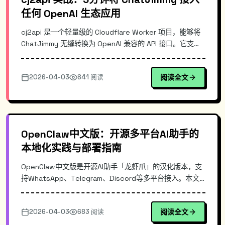
任何 OpenAI 生态应用
cj2api 是一个轻量级的 Cloudflare Worker 项目，能够将
ChatJimmy 无缝转换为 OpenAI 兼容的 API 接口。它支持
流式输出、自带测试页面、可零成本部署到 Cloudflare 全
球边缘网络。本文深入解析其实现原理、架构设计，并通过
2026-04-03
841 阅读
阅读全文
实际代码演示如何快速集成到现有项目中，让开发者摆脱平
台锁定限制。
OpenClaw中文版：开源多平台AI助手的
本地化实践与部署指南
OpenClaw中文版是开源AI助手「龙虾爪」的汉化版本，支
持WhatsApp、Telegram、Discord等多平台接入。本文
深入解析其架构设计、同步机制与CLI+Dashboard双模式使
用方式，提供详细的安装部署步骤和配置示例，帮助开发者
2026-04-03
683 阅读
阅读全文
快速搭建私有AI对话服务。