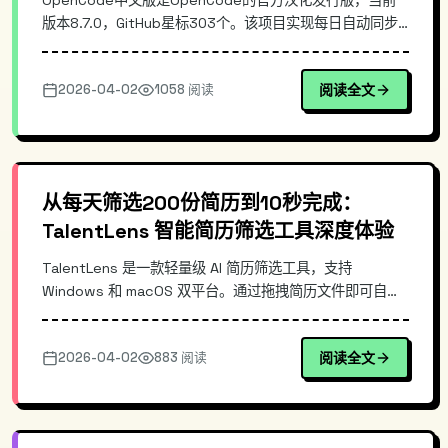
OpenCode中文版是OpenCode的官方汉化发行版，当前
版本8.7.0，GitHub星标303个。该项目实现每日自动同步
官方最新版，并全自动构建Windows/Mac/Linux三端安装
包。本文深入解析其技术架构、构建流程与核心优势，并提
2026-04-02
1058 阅读
阅读全文
供安装配置指南。对于需要中文界面的开发者而言，这是一
个稳定可靠的汉化方案，无需手动编译即可快速部署。涵盖
VS Code插件兼容性与配置优化等实用内容。
从每天筛选200份简历到10秒完成：
TalentLens 智能简历筛选工具深度体验
TalentLens 是一款轻量级 AI 简历筛选工具，支持
Windows 和 macOS 双平台。通过拖拽简历文件即可自动
分析、打分、排序，基于 AI 算法为 HR 提供精准的岗位匹
配推荐。本文深入解析其核心原理与使用方法，适合招聘
2026-04-02
883 阅读
阅读全文
HR和企业HR部门参考使用。