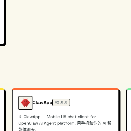
ClawApp
v2.0.0
📱 ClawApp — Mobile H5 chat client for
OpenClaw AI Agent platform. 用手机和你的 AI 智
能体聊天。