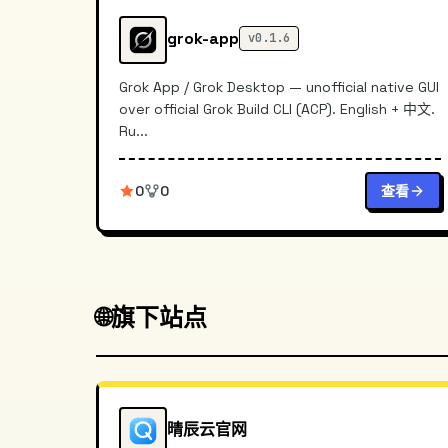
grok-app
v0.1.6
Grok App / Grok Desktop — unofficial native GUI
over official Grok Build CLI (ACP). English + 中文.
Ru...
0
0
查看
🌐
旗下站点
晴辰云官网