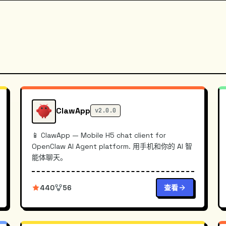
ClawApp
v2.0.0
📱 ClawApp — Mobile H5 chat client for
OpenClaw AI Agent platform. 用手机和你的 AI 智
能体聊天。
440
56
查看