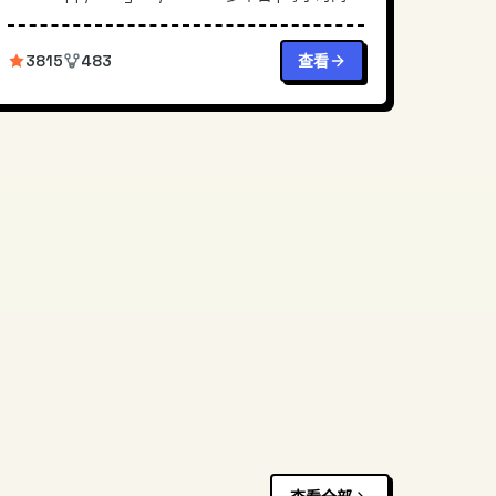
上游 | CLI +...
3815
483
查看