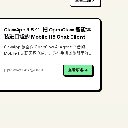
查看全部
ClawApp 1.8.1：把 OpenClaw 智能体
装进口袋的 Mobile H5 Chat Client
ClawApp 是面向 OpenClaw AI Agent 平台的
Mobile H5 聊天客户端，让你在手机浏览器里随时
与智能体对话。本文从移动端接入痛点出发，梳理
其 H5 架构与消息链路设计，说明它相对通用聊天
查看更多
2026-03-09
4668
壳与“直接用 Web 控制台”的差异，并给出最小化
的部署/使用命令示例，帮助你快速把 ...