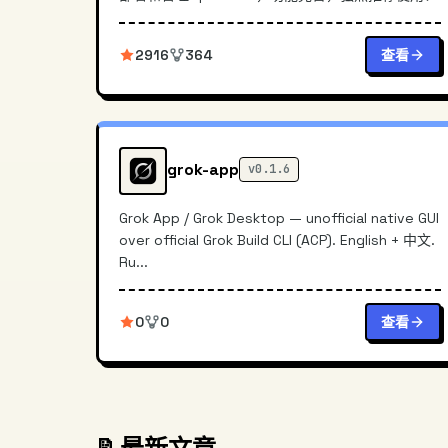
2916
364
查看
grok-app
v0.1.6
Grok App / Grok Desktop — unofficial native GUI
over official Grok Build CLI (ACP). English + 中文.
Ru...
0
0
查看