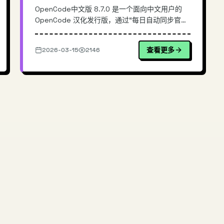
OpenCode中文版 8.7.0 是一个面向中文用户的
OpenCode 汉化发行版，通过“每日自动同步官方
最新版 + 全自动构建 Win/Mac/Linux 安装包”的流
水线，解决常见的汉化版更新滞后、手动打包繁琐
查看更多
2026-03-15
2146
与版本不一致问题。本文从同步机制、构建架构与
发布策略切入，说明其与手工汉化/镜像站...