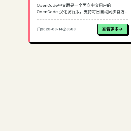
OpenCode中文版是一个面向中文用户的
OpenCode 汉化发行版，支持每日自动同步官方
最新版，并全自动构建 Windows/macOS/Linux
三端安装包。本文从真实使用痛点出发，拆解其自
查看更多
2026-03-14
3583
动同步与构建流水线思路、发行版与上游的差异、
以及在团队落地时的安装与更新方式，帮助你快速
选择与部署 ...