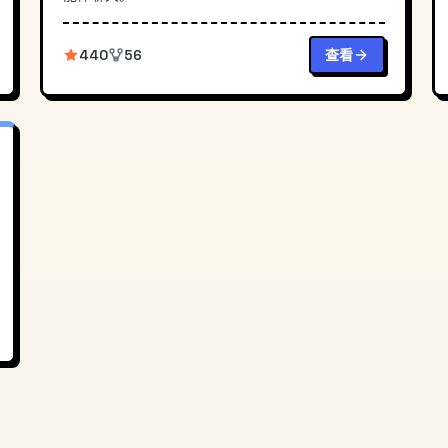
440
56
查看