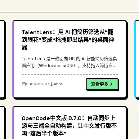
TalentLens：用 AI 把简历筛选从“翻
到眼花”变成“拖拽即出结果”的桌面神
器
TalentLens 是一款面向 HR 的 AI 智能简历筛选桌
面应用（Windows/macOS），支持拖入简历自动
解析、打分与排序，并根据岗位需求输出推荐建
议。本文介绍其典型使用场景、核心优势、落地流
查看更多
2026-03-07
4562
程与最佳实践，帮助招聘团队提升筛选效率与一致
性。
OpenCode中文版 8.7.0：自动同步上
游与三端全自动构建，让中文发行版不
再“落后半个版本”